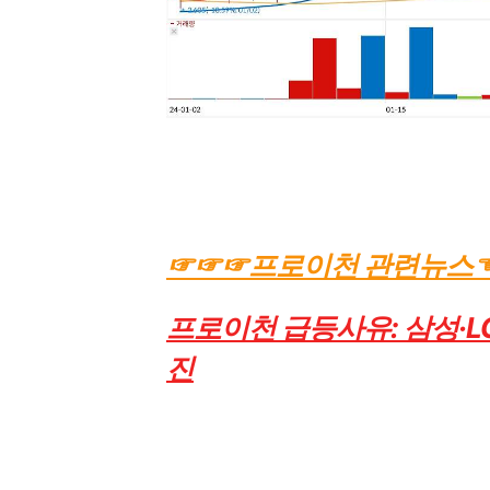
☞☞☞프로이천 관련뉴스
프로이천 급등사유:
삼성·L
진