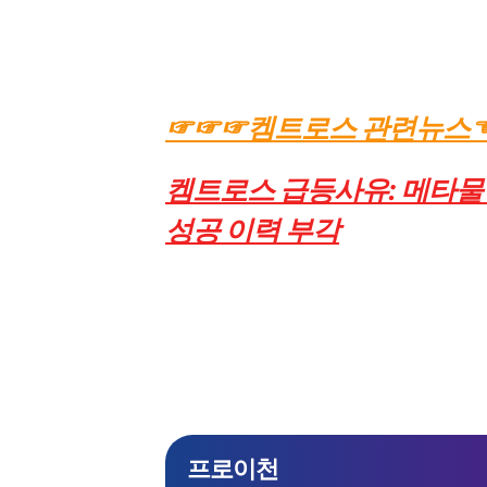
☞☞☞켐트로스 관련뉴스
켐트로스 급등사유: 메타물질 
성공 이력 부각
프로이천