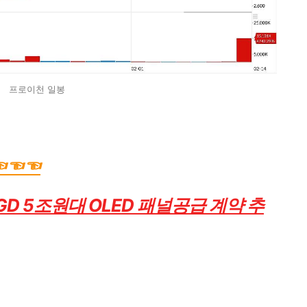
프로이천 일봉
☜☜☜
GD 5조원대 OLED 패널공급 계약 추