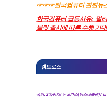
☞☞☞한국컴퓨터 관련뉴
한국컴퓨터 급등사유: 멀티
블릿 출시에 따른 수혜 기대
켐트로스
섹터: 2차전지/ 온실가스(탄소배출권)/ 日