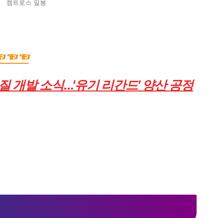
켐트로스 일봉
☜☜☜
개발 소식...'유기 리간드' 양산 공정