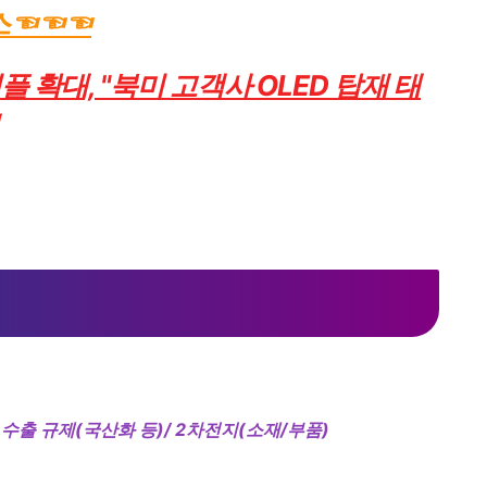
스☜☜☜
플 확대,
"북미 고객사 OLED 탑재 태
 수출 규제(국산화 등)/ 2차전지(소재/부품)