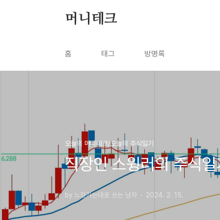
본문 바로가기
머니테크
홈
태그
방명록
오늘의 머니테크/오늘의 주식일기
직장인 스윙러의 주식일기 
by 느낌가는대로 쓰는 남자
2024. 2. 15.